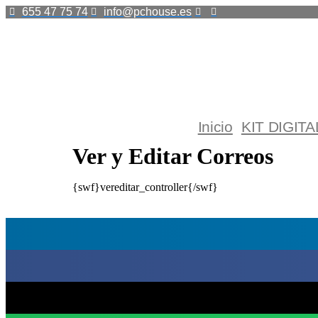
Ir
655 47 75 74
info@pchouse.es
al
contenido
Inicio
KIT DIGITA
Ver y Editar Correos
{swf}vereditar_controller{/swf}