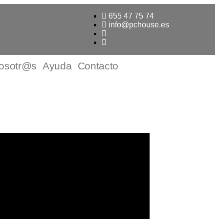
655 47 75 74
info@pchouse.es
osotr@s
Ayuda
Contacto