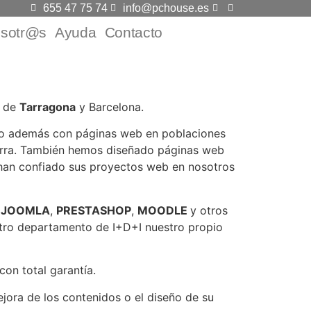
655 47 75 74
info@pchouse.es
sotr@s
Ayuda
Contacto
a de
Tarragona
y Barcelona.
do además con páginas web en poblaciones
arra. También hemos diseñado páginas web
han confiado sus proyectos web en nosotros
s
JOOMLA
,
PRESTASHOP
,
MOODLE
y otros
ro departamento de I+D+I nuestro propio
on total garantía.
jora de los contenidos o el diseño de su