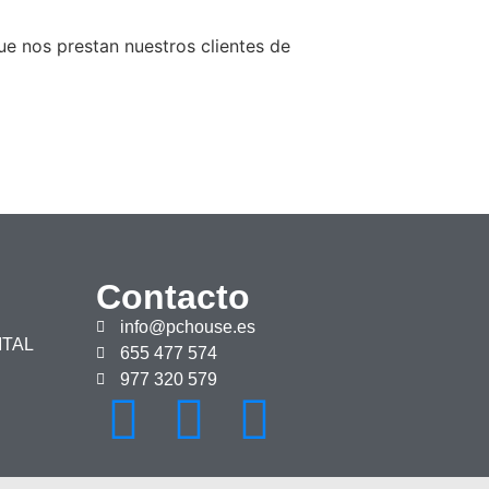
ue nos prestan nuestros clientes de
Contacto
info@pchouse.es
ITAL
655 477 574
977 320 579