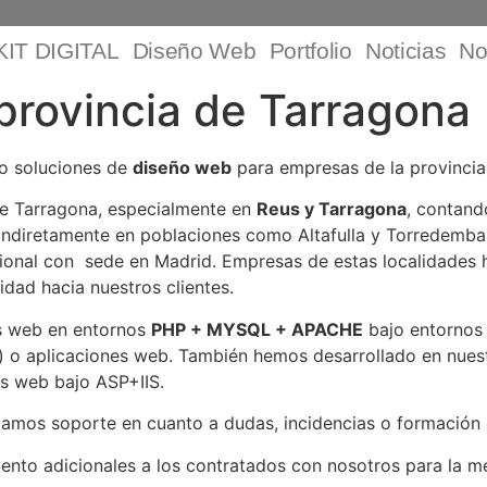
KIT DIGITAL
Diseño Web
Portfolio
Noticias
No
provincia de Tarragona
do soluciones de
diseño web
para empresas de la provinci
de Tarragona, especialmente en
Reus y Tarragona
, contan
indiretamente en poblaciones como Altafulla y Torredemb
ional con sede en Madrid. Empresas de estas localidades 
idad hacia nuestros clientes.
s web en entornos
PHP + MYSQL + APACHE
bajo entorno
o aplicaciones web. También hemos desarrollado en nuest
as web bajo ASP+IIS.
amos soporte en cuanto a dudas, incidencias o formación c
nto adicionales a los contratados con nosotros para la me