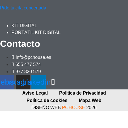
Pide tu cita concertada
KIT DIGITAL
PORTÁTIL KIT DIGITAL
Contacto
info@pchouse.es
655 477 574
977 320 579
cebook
Instagram
Linkedin
Aviso Legal
Política de Privacidad
Política de cookies
Mapa Web
DISEÑO WEB
PCHOUSE
2026