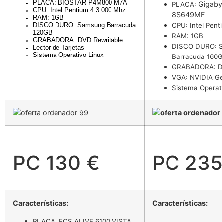
PLACA: BIOSTAR P4M800-M7A
Gigaby
PLACA:
CPU: Intel Pentium 4 3.000 Mhz
8S649MF
RAM: 1GB
DISCO DURO: Samsung Barracuda
CPU: Intel Pen
120GB
RAM: 1GB
GRABADORA: DVD Rewritable
DISCO DURO: 
Lector de Tarjetas
Sistema Operativo Linux
Barracuda 160G
GRABADORA: D
VGA: NVIDIA G
Sistema Operat
PC 130 €
PC 235
Características:
Características:
PLACA: ECS ALIVE 6100 VISTA