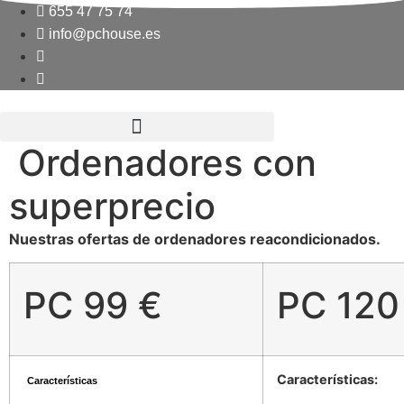
Ir
655 47 75 74
al
info@pchouse.es
contenido
Ordenadores con
superprecio
Nuestras ofertas de ordenadores reacondicionados.
PC 99 €
PC 120
Características:
Características