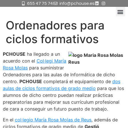
655 47 75 74
info@pchouse.es
Ordenadores para
KIT
Diseñ
ciclos formativos
PCHOUSE
ha llegado a un
acuerdo con el
Col·legi María
Rosa Molas
para suministrar
Ordenadores para las aulas de Informática de dicho
centro.
PCHOUSE
completará el equipamiento de
dos
aulas de ciclos formativos de grado medio
para que los
alumnos de dicho centro puedan realizar prácticas
preparatorias para mejorar sus currículum profesional
de cara a conseguir un futuro puesto de trabajo.
En el
col·legio María Rosa Molas de Reus
, además de
ciclos formativos de grado medio de
Gestió