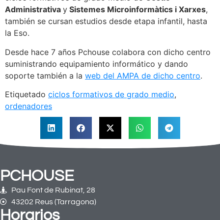
Administrativa
y
Sistemes Microinformàtics i Xarxes
,
también se cursan estudios desde etapa infantil, hasta
la Eso.
Desde hace 7 años Pchouse colabora con dicho centro
suministrando equipamiento informático y dando
soporte también a la
web del AMPA de dicho centro
.
Etiquetado
ciclos formativos de grado medio
,
ordenadores
PCHOUSE
Pau Font de Rubinat, 28
43202 Reus (Tarragona)
Horarios