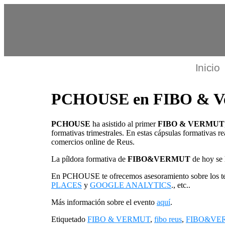
Inicio
PCHOUSE en FIBO & V
PCHOUSE
ha asistido al primer
FIBO & VERMUT
formativas trimestrales. En estas cápsulas formativas re
comercios online de Reus.
La píldora formativa de
FIBO&VERMUT
de hoy se 
En PCHOUSE te ofrecemos asesoramiento sobre los t
PLACES
y
GOOGLE ANALYTICS
., etc..
Más información sobre el evento
aquí
.
Etiquetado
FIBO & VERMUT
,
fibo reus
,
FIBO&VE