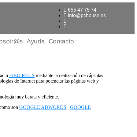
655 47 75 74
info@pchouse.es
osotr@s
Ayuda
Contacto
dad a
FIBO REUS
mediante la realización de cápsulas
logías de Internet para potenciar las páginas web y
ología muy barata y eficiente.
, como son
GOOGLE ADWORDS
,
GOOGLE