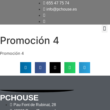
655 47 75 74
info@pchouse.es
Promoción 4
KI
Dis
Promoción 4
PCHOUSE
Pau Font de Rubinat, 28