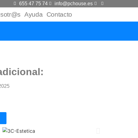
655 47 75 74
info@pchouse.es
sotr@s
Ayuda
Contacto
adicional:
2025