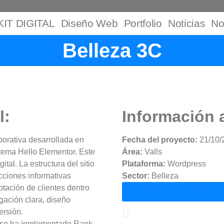
KIT DIGITAL
Diseño Web
Portfolio
Noticias
No
Belleza 3C
l:
Información 
porativa desarrollada en
Fecha del proyecto:
21/10/
 tema Hello Elementor. Este
Área:
Valls
tal. La estructura del sitio
Plataforma:
Wordpress
cciones informativas
Sector:
Belleza
ptación de clientes dentro
Visita la web de Belleza 3C
gación clara, diseño
ersión.
, se ha implementado Rank