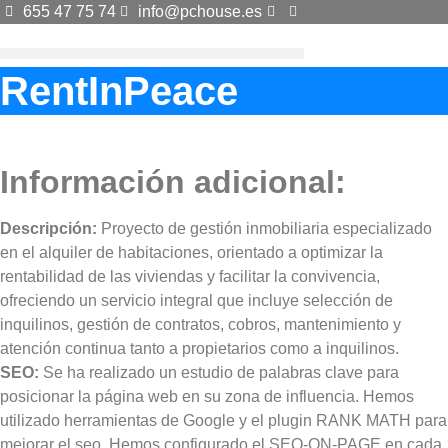
Ir
655 47 75 74
info@pchouse.es
al
contenido
RentInPeace
Información adicional:
Descripción:
Proyecto de gestión inmobiliaria especializado
en el alquiler de habitaciones, orientado a optimizar la
rentabilidad de las viviendas y facilitar la convivencia,
ofreciendo un servicio integral que incluye selección de
inquilinos, gestión de contratos, cobros, mantenimiento y
atención continua tanto a propietarios como a inquilinos.
SEO:
Se ha realizado un estudio de palabras clave para
posicionar la página web en su zona de influencia. Hemos
utilizado herramientas de Google y el plugin RANK MATH para
mejorar el seo. Hemos configurado el SEO-ON-PAGE en cada