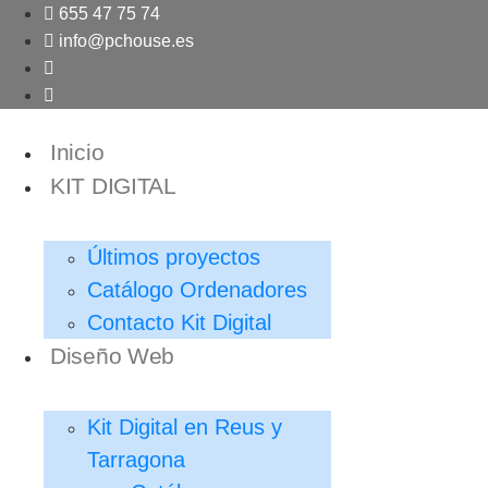
Ir
655 47 75 74
al
info@pchouse.es
contenido
Inicio
KIT DIGITAL
Últimos proyectos
Catálogo Ordenadores
Contacto Kit Digital
Diseño Web
Kit Digital en Reus y
Tarragona