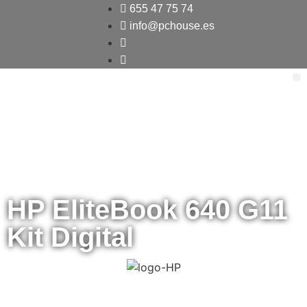
655 47 75 74
info@pchouse.es
HP EliteBook 640 G11
Kit Digital