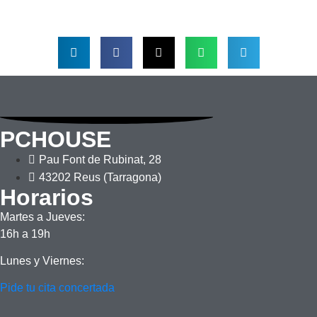
PCHOUSE
HP EliteBook 645 G11
Pau Font de Rubinat, 28
43202 Reus (Tarragona)
Horarios
Martes a Jueves:
16h a 19h
Lunes y Viernes:
Pide tu cita concertada